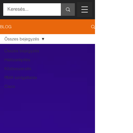
BLOG
Összes bejegyzés
Összes bejegyzés
Hálózatépítés
Közbeszerzés
RMA szolgáltatás
Cisco