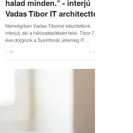
2021. nov. 15.
"Egyre inkább a
vezetéknélküliség felé
halad minden." - interjú
Vadas Tibor IT architecttel
Nemrégiben Vadas Tiborral készítettünk
interjút, aki a hálózatépítésért felel. Tibor 7
éve dolgozik a SysInfonál, jelenleg IT
architect...