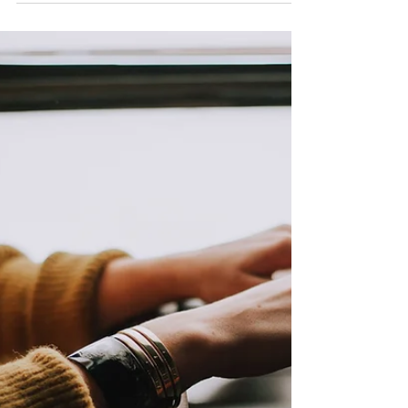
Zsuzsannával
Hübel Zsuzsanna szakterülete a
kereskedelem. Nagy hangsúlyt fektet az
ügyfelekkel való minőségi kapcsolattartásra,
emellett a...