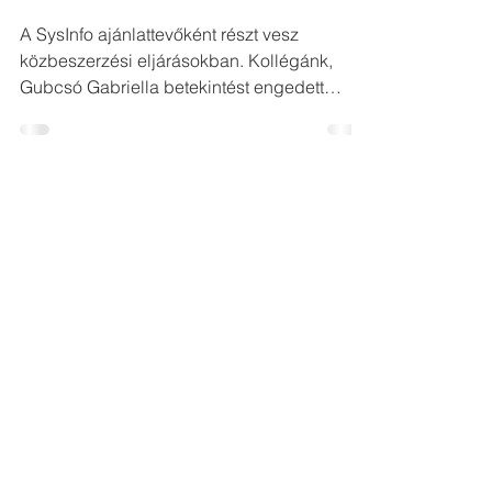
2021. szept. 22.
Interjú Gubcsó Gabriella
közbeszerzési referenssel
A SysInfo ajánlattevőként részt vesz
közbeszerzési eljárásokban. Kollégánk,
Gubcsó Gabriella betekintést engedett
nekünk a szakmájába, és...