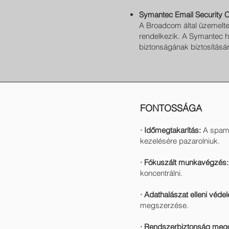
Symantec Email Security 
A Broadcom által üzemeltet
rendelkezik. A Symantec h
biztonságának biztosításár
FONTOSSÁGA
· Időmegtakarítás:
A spamsz
kezelésére pazarolniuk.
· Fókuszált munkavégzés:
koncentrálni.
· Adathalászat elleni véde
megszerzése.
· Rendszerbiztonság meg