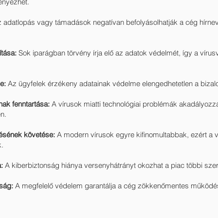
ényezhet.
 adatlopás vagy támadások negatívan befolyásolhatják a cég hírnev
ítása:
Sok iparágban törvény írja elő az adatok védelmét, így a vír
e:
Az ügyfelek érzékeny adatainak védelme elengedhetetlen a bizal
ak fenntartása:
A vírusok miatti technológiai problémák akadályozz
n.
désének követése:
A modern vírusok egyre kifinomultabbak, ezért a 
k.
a:
A kiberbiztonság hiánya versenyhátrányt okozhat a piac többi sze
óság:
A megfelelő védelem garantálja a cég zökkenőmentes működésé