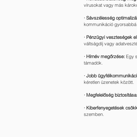
vírusokat vagy más károko
· Sávszélesség optimalizá
kommunikáció gyorsabbá v
· Pénzügyi veszteségek el
váltságdíj vagy adatveszt
· Hírnév megőrzése:
Egy s
támadók.
· Jobb ügyfélkommunikáci
kéretlen üzenetek között.
· Megfelelőség biztosítása
· Kiberfenyegetések csök
szemben.