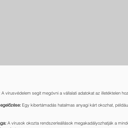
:
A vírusvédelem segít megóvni a vállalati adatokat az illetéktelen hoz
megelőzése:
Egy kibertámadás hatalmas anyagi kárt okozhat, például 
ága:
A vírusok okozta rendszerleállások megakadályozhatják a mind