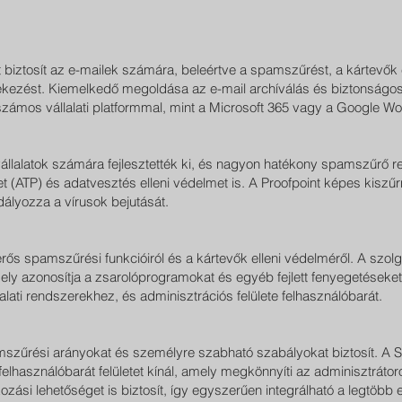
iztosít az e-mailek számára, beleértve a spamszűrést, a kártevők e
ekezést. Kiemelkedő megoldása az e-mail archíválás és biztonságos 
számos vállalati platformmal, mint a Microsoft 365 vagy a Google W
vállalatok számára fejlesztették ki, és nagyon hatékony spamszűrő r
t (ATP) és adatvesztés elleni védelmet is. A Proofpoint képes kiszűr
ályozza a vírusok bejutását.
erős spamszűrési funkcióiról és a kártevők elleni védelméről. A szolg
ely azonosítja a zsarolóprogramokat és egyéb fejlett fenyegetések
alati rendszerekhez, és adminisztrációs felülete felhasználóbarát.
szűrési arányokat és személyre szabható szabályokat biztosít. A S
t felhasználóbarát felületet kínál, amely megkönnyíti az adminisztrát
ozási lehetőséget is biztosít, így egyszerűen integrálható a legtöbb 