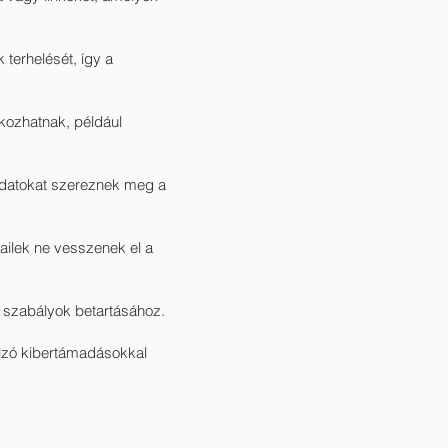
 terhelését, így a
kozhatnak, például
ladatokat szereznek meg a
mailek ne vesszenek el a
 szabályok betartásához.
lzó kibertámadásokkal