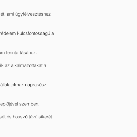
ét, ami ügyfélvesztéshez
usvédelem kulcsfontosságú a
om fenntartásához.
ák az alkalmazottakat a
vállalatoknak naprakész
replőjével szemben.
t és hosszú távú sikerét.