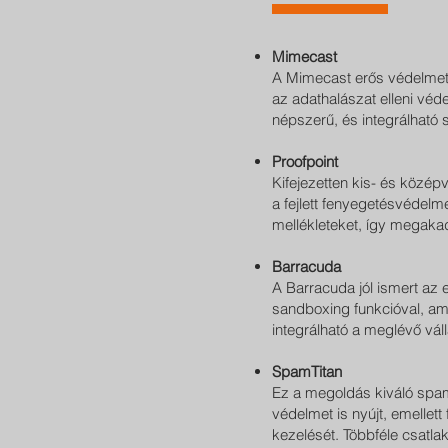
Mimecast
A Mimecast erős védelmet b
az adathalászat elleni véd
népszerű, és integrálható 
Proofpoint
Kifejezetten kis- és közép
a fejlett fenyegetésvédelme
mellékleteket, így megakad
Barracuda
A Barracuda jól ismert az 
sandboxing funkcióval, am
integrálható a meglévő váll
SpamTitan
Ez a megoldás kiváló spam
védelmet is nyújt, emellet
kezelését. Többféle csatlak