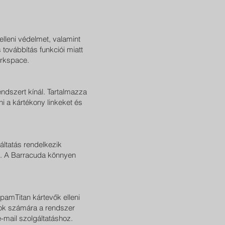
lleni védelmet, valamint
továbbítás funkciói miatt
orkspace.
endszert kínál. Tartalmazza
ni a kártékony linkeket és
áltatás rendelkezik
et. A Barracuda könnyen
pamTitan kártevők elleni
orok számára a rendszer
e-mail szolgáltatáshoz.