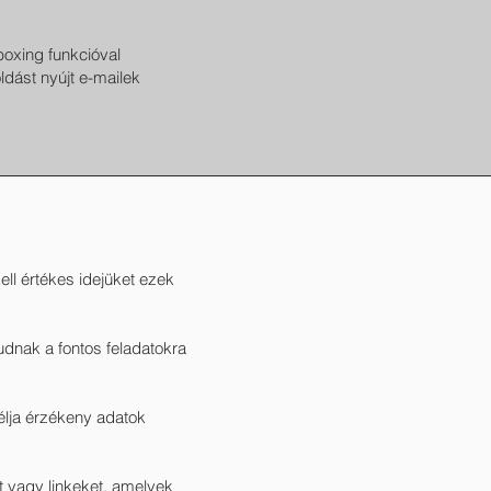
boxing funkcióval
dást nyújt e-mailek
ll értékes idejüket ezek
dnak a fontos feladatokra
élja érzékeny adatok
t vagy linkeket, amelyek