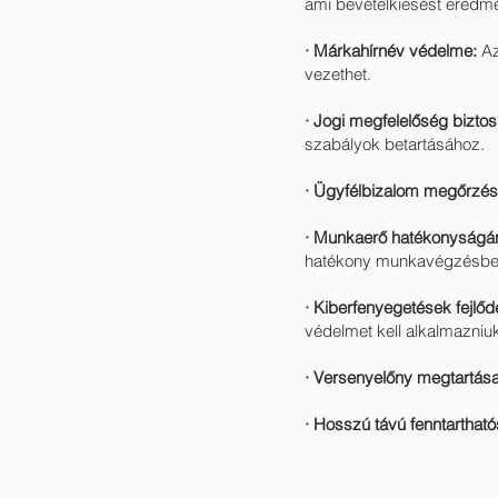
ami bevételkiesést eredm
· Márkahírnév védelme:
Az
vezethet.
· Jogi megfelelőség biztos
szabályok betartásához.
· Ügyfélbizalom megőrzés
· Munkaerő hatékonyságán
hatékony munkavégzésbe
· Kiberfenyegetések fejlő
védelmet kell alkalmazniu
· Versenyelőny megtartás
· Hosszú távú fenntarthat