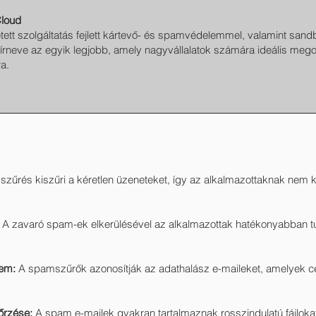
Cloud
ett szolgáltatás fejlett kártevő- és spamvédelemmel, valamint sand
írneve az egyik legjobb, amely nagyvállalatok számára ideális megol
a.
űrés kiszűri a kéretlen üzeneteket, így az alkalmazottaknak nem ke
A zavaró spam-ek elkerülésével az alkalmazottak hatékonyabban tu
lem:
A spamszűrők azonosítják az adathalász e-maileket, amelyek c
őrzése:
A spam e-mailek gyakran tartalmaznak rosszindulatú fájloka