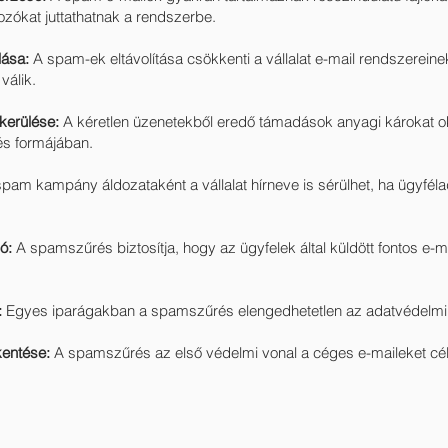
zókat juttathatnak a rendszerbe.
lása:
A spam-ek eltávolítása csökkenti a vállalat e-mail rendszereinek
álik.
kerülése:
A kéretlen üzenetekből eredő támadások anyagi károkat o
és formájában.
pam kampány áldozataként a vállalat hírneve is sérülhet, ha ügyfé
ó:
A spamszűrés biztosítja, hogy az ügyfelek által küldött fontos e-
:
Egyes iparágakban a spamszűrés elengedhetetlen az adatvédelmi
kentése:
A spamszűrés az első védelmi vonal a céges e-maileket cé