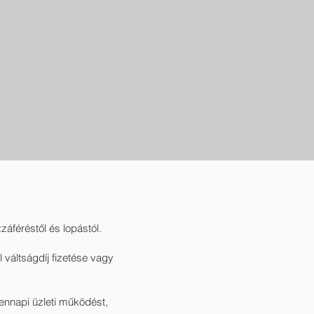
záféréstől és lopástól.
váltságdíj fizetése vagy
ennapi üzleti működést,