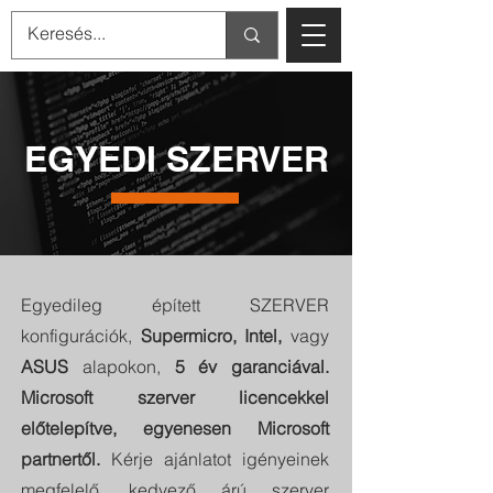
EGYEDI SZERVER
Egyedileg épített SZERVER
konfigurációk,
Supermicro, Intel,
vagy
ASUS
alapokon,
5 év garanciával.
Microsoft szerver licencekkel
előtelepítve, egyenesen Microsoft
partnertől.
Kérje ajánlatot igényeinek
megfelelő, kedvező árú szerver