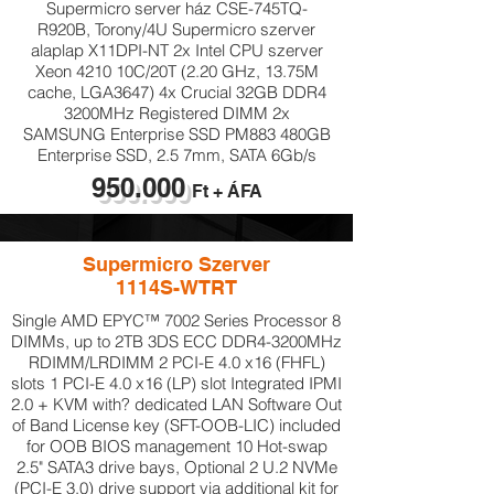
Supermicro server ház CSE-745TQ-
R920B, Torony/4U Supermicro szerver
alaplap X11DPI-NT 2x Intel CPU szerver
Xeon 4210 10C/20T (2.20 GHz, 13.75M
cache, LGA3647) 4x Crucial 32GB DDR4
3200MHz Registered DIMM 2x
SAMSUNG Enterprise SSD PM883 480GB
Enterprise SSD, 2.5 7mm, SATA 6Gb/s
950.000
Ft + ÁFA
Supermicro Szerver
1114S-WTRT
Single AMD EPYC™ 7002 Series Processor 8
DIMMs, up to 2TB 3DS ECC DDR4-3200MHz
RDIMM/LRDIMM 2 PCI-E 4.0 x16 (FHFL)
slots 1 PCI-E 4.0 x16 (LP) slot Integrated IPMI
2.0 + KVM with? dedicated LAN Software Out
of Band License key (SFT-OOB-LIC) included
for OOB BIOS management 10 Hot-swap
2.5" SATA3 drive bays, Optional 2 U.2 NVMe
(PCI-E 3.0) drive support via additional kit for