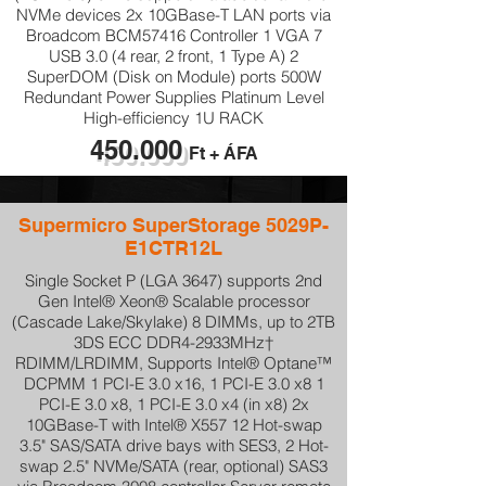
NVMe devices 2x 10GBase-T LAN ports via
Broadcom BCM57416 Controller 1 VGA 7
USB 3.0 (4 rear, 2 front, 1 Type A) 2
SuperDOM (Disk on Module) ports 500W
Redundant Power Supplies Platinum Level
High-efficiency 1U RACK
450.000
Ft + ÁFA
Supermicro SuperStorage 5029P-
E1CTR12L
Single Socket P (LGA 3647) supports 2nd
Gen Intel® Xeon® Scalable processor
(Cascade Lake/Skylake) 8 DIMMs, up to 2TB
3DS ECC DDR4-2933MHz†
RDIMM/LRDIMM, Supports Intel® Optane™
DCPMM 1 PCI-E 3.0 x16, 1 PCI-E 3.0 x8 1
PCI-E 3.0 x8, 1 PCI-E 3.0 x4 (in x8) 2x
10GBase-T with Intel® X557 12 Hot-swap
3.5" SAS/SATA drive bays with SES3, 2 Hot-
swap 2.5" NVMe/SATA (rear, optional) SAS3