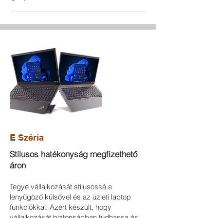
E Széria
Stílusos hatékonyság megfizethető
áron
Tegye vállalkozását stílusossá a
lenyűgöző külsővel és az üzleti laptop
funkciókkal. Azért készült, hogy
vállalkozását biztonságban tudhassa és