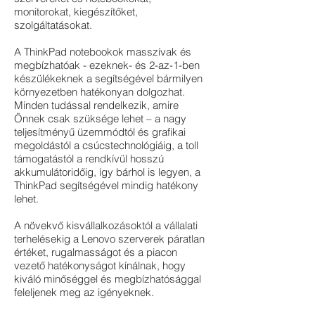
monitorokat, kiegészítőket,
szolgáltatásokat.
A ThinkPad notebookok masszívak és
megbízhatóak - ezeknek- és 2-az-1-ben
készülékeknek a segítségével bármilyen
környezetben hatékonyan dolgozhat.
Minden tudással rendelkezik, amire
Önnek csak szüksége lehet – a nagy
teljesítményű üzemmódtól és grafikai
megoldástól a csúcstechnológiáig, a toll
támogatástól a rendkívül hosszú
akkumulátoridőig, így bárhol is legyen, a
ThinkPad segítségével mindig hatékony
lehet.
A növekvő kisvállalkozásoktól a vállalati
terhelésekig a Lenovo szerverek páratlan
értéket, rugalmasságot és a piacon
vezető hatékonyságot kínálnak, hogy
kiváló minőséggel és megbízhatósággal
feleljenek meg az igényeknek.