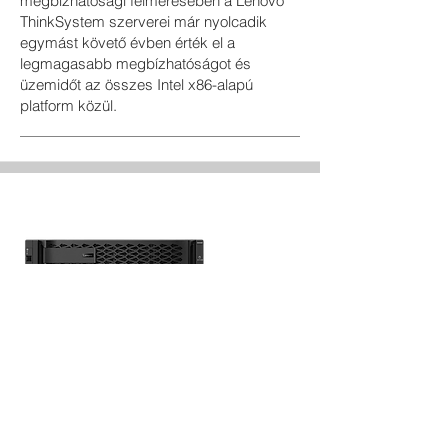
megbízhatósági felmérésében a Lenovo
ThinkSystem szerverei már nyolcadik
egymást követő évben érték el a
legmagasabb megbízhatóságot és
üzemidőt az összes Intel x86-alapú
platform közül.
Storage
Könnyen kezelhető, egyszerűen