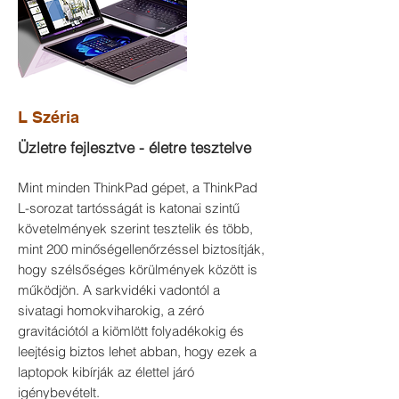
L Széria
Üzletre fejlesztve - életre tesztelve
Mint minden ThinkPad gépet, a ThinkPad
L-sorozat tartósságát is katonai szintű
követelmények szerint tesztelik és több,
mint 200 minőségellenőrzéssel biztosítják,
hogy szélsőséges körülmények között is
működjön. A sarkvidéki vadontól a
sivatagi homokviharokig, a zéró
gravitációtól a kiömlött folyadékokig és
leejtésig biztos lehet abban, hogy ezek a
laptopok kibírják az élettel járó
igénybevételt.