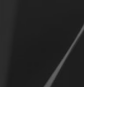
Iroda ügyfélbejárat (nem
hivatalos cím)
1131 Budapest, Béke utca 135.
Nyitva tartás:
H - CS: 8:00 - 17:00
P: 8:00 - 15:00
kereskedelem@sysinfo.hu
penzugy@sysinfo.hu
szerviz@sysinfo.hu
palyazat@sysinfo.hu
Telefon:
+36 20 377 377 3
Lépjen velünk kapcsolatba: