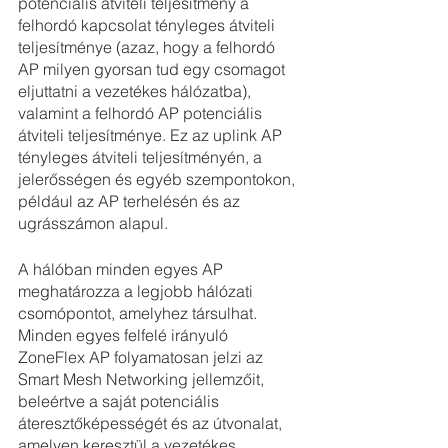
potenciális átviteli teljesítmény a 
felhordó kapcsolat tényleges átviteli 
teljesítménye (azaz, hogy a felhordó 
AP milyen gyorsan tud egy csomagot 
eljuttatni a vezetékes hálózatba), 
valamint a felhordó AP potenciális 
átviteli teljesítménye. Ez az uplink AP 
tényleges átviteli teljesítményén, a 
jelerősségen és egyéb szempontokon, 
például az AP terhelésén és az 
ugrásszámon alapul.
A hálóban minden egyes AP 
meghatározza a legjobb hálózati 
csomópontot, amelyhez társulhat. 
Minden egyes felfelé irányuló 
ZoneFlex AP folyamatosan jelzi az 
Smart Mesh Networking jellemzőit, 
beleértve a saját potenciális 
áteresztőképességét és az útvonalat, 
amelyen keresztül a vezetékes 