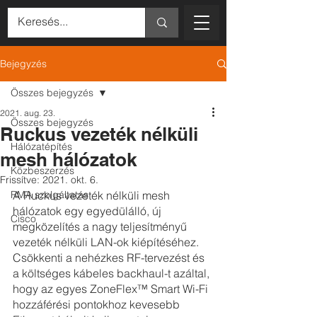
Bejegyzés
Összes bejegyzés
2021. aug. 23.
Összes bejegyzés
Ruckus vezeték nélküli
Hálózatépítés
mesh hálózatok
Közbeszerzés
Frissítve:
2021. okt. 6.
RMA szolgáltatás
A Ruckus vezeték nélküli mesh 
hálózatok egy egyedülálló, új 
Cisco
megközelítés a nagy teljesítményű 
vezeték nélküli LAN-ok kiépítéséhez. 
Csökkenti a nehézkes RF-tervezést és 
a költséges kábeles backhaul-t azáltal, 
hogy az egyes ZoneFlex™ Smart Wi-Fi 
hozzáférési pontokhoz kevesebb 