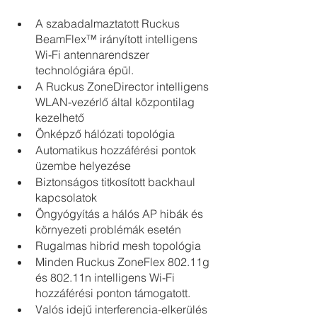
A szabadalmaztatott Ruckus 
BeamFlex™ irányított intelligens 
Wi-Fi antennarendszer 
technológiára épül.
A Ruckus ZoneDirector intelligens 
WLAN-vezérlő által központilag 
kezelhető
Önképző hálózati topológia
Automatikus hozzáférési pontok 
üzembe helyezése
Biztonságos titkosított backhaul 
kapcsolatok
Öngyógyítás a hálós AP hibák és 
környezeti problémák esetén
Rugalmas hibrid mesh topológia
Minden Ruckus ZoneFlex 802.11g 
és 802.11n intelligens Wi-Fi 
hozzáférési ponton támogatott.
Valós idejű interferencia-elkerülés 