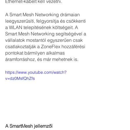
Ethernet-kábelt kell vezetni.
A Smart Mesh Networking drámaian 
leegyszerűsíti, felgyorsítja és csökkenti 
a WLAN telepítésének költségeit. A 
Smart Mesh Networking segítségével a 
vállalatok mostantól egyszerűen csak 
csatlakoztatják a ZoneFlex hozzáférési 
pontokat bármilyen alkalmas 
áramforráshoz, és már mehetnek is.
https://www.youtube.com/watch?
v=dz0MsfQhZfs
A SmartMesh jellemzői