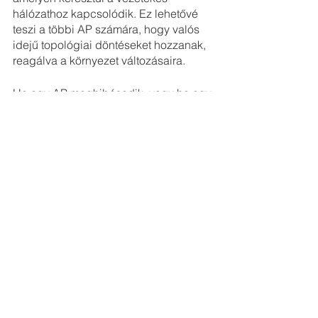
hálózathoz kapcsolódik. Ez lehetővé 
teszi a többi AP számára, hogy valós 
idejű topológiai döntéseket hozzanak, 
reagálva a környezet változásaira.
Ha egy AP meghibásodik, vagy ha egy 
upstream útvonal túlterhelés vagy 
interferencia miatt egy beállított 
teljesítményküszöb alá esik, a rendszer 
új útvonalat választ a legjobb 
teljesítményű AP-hez. Ez a hatékony 
"fa" topológia minimalizálja a 
konvergencia kockázatát és a 
késleltetést, miközben maximalizálja a 
teljesítményt.
Forrás: 
https://www.digitalairwireless.com/articl